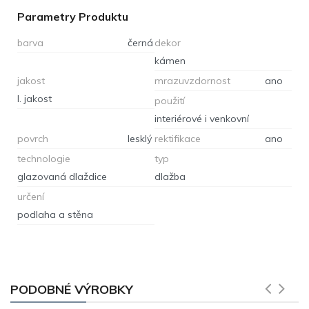
Parametry Produktu
barva
černá
dekor
kámen
jakost
mrazuvzdornost
ano
I. jakost
použití
interiérové i venkovní
povrch
lesklý
rektifikace
ano
technologie
typ
glazovaná dlaždice
dlažba
určení
podlaha a stěna
PODOBNÉ VÝROBKY