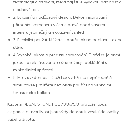
technologií glazování, která zajišťuje vysokou odolnost a
dlouhověkost.
2. Luxusní a nadčasový design: Dekor inspirovaný
přírodním kamenem v černé barvě dodá vašemu
interiéru jedinečný a exkluzivní vzhled.
3. Flexibilní použití: Můžete ji použít jak na podlahu, tak na
stěnu.
4. Vysoká jakost a precizní zpracování: Dlaždice je první
jakosti a rektifikovaná, což umožňuje pokládání s
minimálními spárami.
5. Mrazuvzdornost: Dlaždice vydrží i tu nejnáročnější
zimu, takže ji můžete bez obav použít i na venkovní
terasu nebo balkon.
Kupte si REGAL STONE POL 79,8x79,8, protože luxus,
elegance a trvanlivost jsou vždy dobrou investicí do kvality
vašeho života.