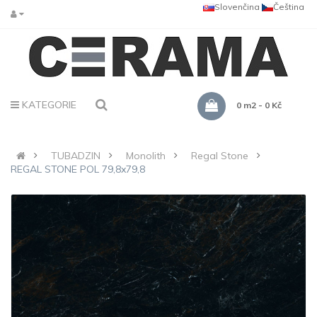
Slovenčina
Čeština
KATEGORIE
0 m2 - 0 Kč
TUBADZIN
Monolith
Regal Stone
REGAL STONE POL 79,8x79,8