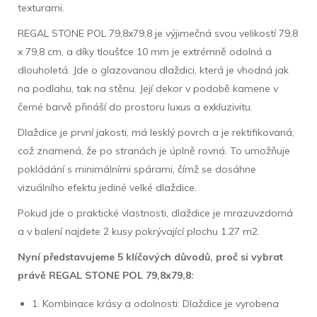
texturami.
REGAL STONE POL 79,8x79,8 je výjimečná svou velikostí 79,8
x 79,8 cm, a díky tloušťce 10 mm je extrémně odolná a
dlouholetá. Jde o glazovanou dlaždici, která je vhodná jak
na podlahu, tak na stěnu. Její dekor v podobě kamene v
černé barvě přináší do prostoru luxus a exkluzivitu.
Dlaždice je první jakosti, má lesklý povrch a je rektifikovaná,
což znamená, že po stranách je úplně rovná. To umožňuje
pokládání s minimálními spárami, čímž se dosáhne
vizuálního efektu jediné velké dlaždice.
Pokud jde o praktické vlastnosti, dlaždice je mrazuvzdorná
a v balení najdete 2 kusy pokrývající plochu 1.27 m2.
Nyní představujeme 5 klíčových důvodů, proč si vybrat
právě REGAL STONE POL 79,8x79,8:
1. Kombinace krásy a odolnosti: Dlaždice je vyrobena