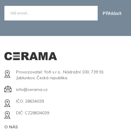
Přihlásit
Provozovatel: Yofi s.r.o., Nádražní 100, 739 91
Jablunkov, Česká republika
info@cerama.cz
IČO: 28634039
DIČ: CZ28634039
O NÁS