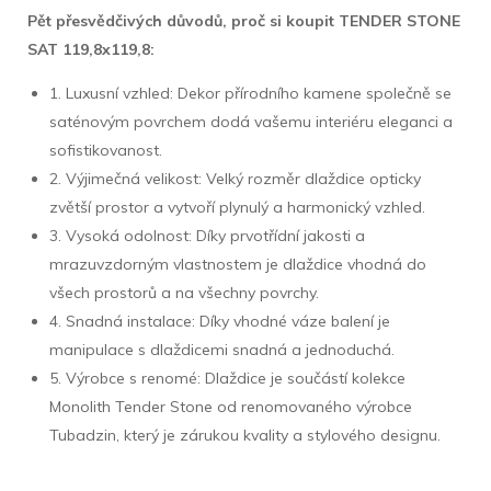
Pět přesvědčivých důvodů, proč si koupit TENDER STONE
SAT 119,8x119,8:
1. Luxusní vzhled: Dekor přírodního kamene společně se
saténovým povrchem dodá vašemu interiéru eleganci a
sofistikovanost.
2. Výjimečná velikost: Velký rozměr dlaždice opticky
zvětší prostor a vytvoří plynulý a harmonický vzhled.
3. Vysoká odolnost: Díky prvotřídní jakosti a
mrazuvzdorným vlastnostem je dlaždice vhodná do
všech prostorů a na všechny povrchy.
4. Snadná instalace: Díky vhodné váze balení je
manipulace s dlaždicemi snadná a jednoduchá.
5. Výrobce s renomé: Dlaždice je součástí kolekce
Monolith Tender Stone od renomovaného výrobce
Tubadzin, který je zárukou kvality a stylového designu.