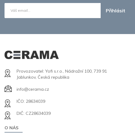
Přihlásit
Provozovatel: Yofi s.r.o., Nádražní 100, 739 91
Jablunkov, Česká republika
info@cerama.cz
IČO: 28634039
DIČ: CZ28634039
O NÁS