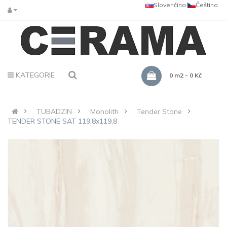
Slovenčina
Čeština
KATEGORIE
0 m2 - 0 Kč
TUBADZIN
Monolith
Tender Stone
TENDER STONE SAT 119,8x119,8