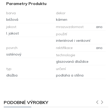
Parametry Produktu
barva
dekor
béžová
kámen
jakost
mrazuvzdornost
ano
I. jakost
použití
interiérové i venkovní
povrch
rektifikace
ano
saténový
technologie
glazovaná dlaždice
typ
určení
dlažba
podlaha a stěna
PODOBNÉ VÝROBKY