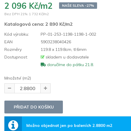
2 096 Kč/m2
NAŠE SLEVA -27%
Bez DPH 21%:
1 732 Kč/m2
Katalogová cena:
2 890 Kč/m2
Kód výrobku:
PP-01-253-1198-1198-1-002
EAN
5903238040426
Rozměry
119.8 x 119.8cm, tl:6mm
Dostupnost:
skladem u dodavatele
doručíme do pátku 21.8.
Množství (m2)
Možno objednat jen po baleních 2.8800 m2