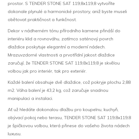
prostor. S TENDER STONE SAT 119,8x119,8 vytvoříte
dokonale plynulé a harmonické prostory, aniž byste museli
obětovat praktičnost a funkčnost.
Dekor v nádherném tónu přírodního kamene přináší do
interiéru klid a rovnováhu, zatímco saténový povrch
dlaždice poskytuje elegantní a moderní nádech.
Mrazuvzdorné vlastnosti a prvotřídní jakost dlaždice
zaručují, že TENDER STONE SAT 119,8x119,8 je skvělou
volbou jak pro interiér, tak pro exteriér.
Každé balení obsahuje dvě dlaždice, což pokryje plochu 2,88
m2. Váha balení je 43,2 kg, což zaručuje snadnou
manipulaci a instalaci.
Ať už hledáte dokonalou dlažbu pro koupelnu, kuchyň,
obývací pokoj nebo terasu, TENDER STONE SAT 119,8x119,8
je špičkovou volbou, která přinese do vašeho života nádech
luxusu.