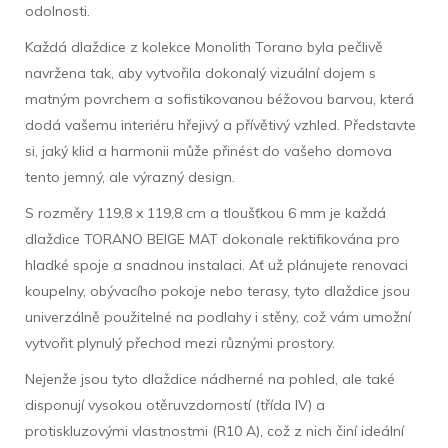
odolnosti.
Každá dlaždice z kolekce Monolith Torano byla pečlivě
navržena tak, aby vytvořila dokonalý vizuální dojem s
matným povrchem a sofistikovanou béžovou barvou, která
dodá vašemu interiéru hřejivý a přívětivý vzhled. Představte
si, jaký klid a harmonii může přinést do vašeho domova
tento jemný, ale výrazný design.
S rozměry 119,8 x 119,8 cm a tloušťkou 6 mm je každá
dlaždice TORANO BEIGE MAT dokonale rektifikována pro
hladké spoje a snadnou instalaci. Ať už plánujete renovaci
koupelny, obývacího pokoje nebo terasy, tyto dlaždice jsou
univerzálně použitelné na podlahy i stěny, což vám umožní
vytvořit plynulý přechod mezi různými prostory.
Nejenže jsou tyto dlaždice nádherné na pohled, ale také
disponují vysokou otěruvzdorností (třída IV) a
protiskluzovými vlastnostmi (R10 A), což z nich činí ideální