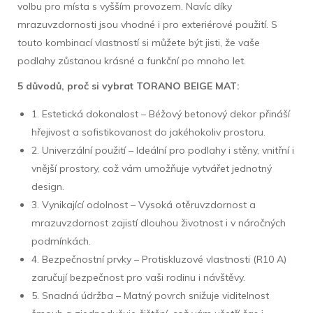
volbu pro místa s vyšším provozem. Navíc díky
mrazuvzdornosti jsou vhodné i pro exteriérové použití. S
touto kombinací vlastností si můžete být jisti, že vaše
podlahy zůstanou krásné a funkční po mnoho let.
5 důvodů, proč si vybrat TORANO BEIGE MAT:
1. Estetická dokonalost – Béžový betonový dekor přináší
hřejivost a sofistikovanost do jakéhokoliv prostoru.
2. Univerzální použití – Ideální pro podlahy i stěny, vnitřní i
vnější prostory, což vám umožňuje vytvářet jednotný
design.
3. Vynikající odolnost – Vysoká otěruvzdornost a
mrazuvzdornost zajistí dlouhou životnost i v náročných
podmínkách.
4. Bezpečnostní prvky – Protiskluzové vlastnosti (R10 A)
zaručují bezpečnost pro vaši rodinu i návštěvy.
5. Snadná údržba – Matný povrch snižuje viditelnost