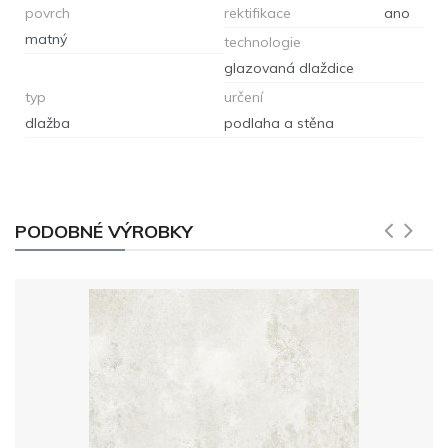
povrch
rektifikace
ano
matný
technologie
glazovaná dlaždice
typ
určení
dlažba
podlaha a stěna
PODOBNÉ VÝROBKY