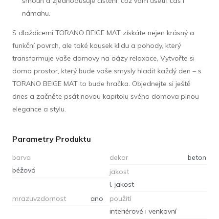
šmouh a zjednodušuje čištění, což vám ušetří čas i
námahu.
S dlaždicemi TORANO BEIGE MAT získáte nejen krásný a
funkční povrch, ale také kousek klidu a pohody, který
transformuje vaše domovy na oázy relaxace. Vytvořte si
doma prostor, který bude vaše smysly hladit každý den – s
TORANO BEIGE MAT to bude hračka. Objednejte si ještě
dnes a začněte psát novou kapitolu svého domova plnou
elegance a stylu.
Parametry Produktu
barva
dekor
beton
béžová
jakost
I. jakost
mrazuvzdornost
ano
použití
interiérové i venkovní