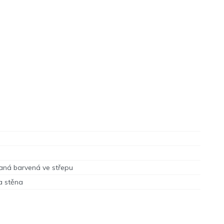
aná barvená ve střepu
a stěna