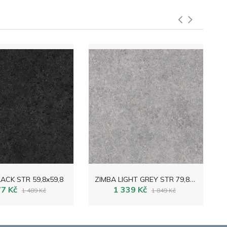
Z
IMBA LIGHT GREY STR 79,8x79,8
ACK STR 59,8x59,8
77 Kč
1 339 Kč
1 489 Kč
1 849 Kč