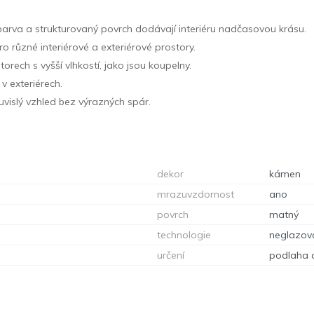
arva a strukturovaný povrch dodávají interiéru nadčasovou krásu.
o různé interiérové a exteriérové prostory.
orech s vyšší vlhkostí, jako jsou koupelny.
v exteriérech.
uvislý vzhled bez výrazných spár.
dekor
kámen
mrazuvzdornost
ano
povrch
matný
technologie
neglazov
určení
podlaha 