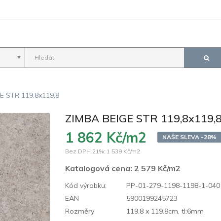
E STR 119,8x119,8
ZIMBA BEIGE STR 119,8x119,
1 862 Kč/m2
NAŠE SLEVA -28%
Bez DPH 21%:
1 539 Kč/m2
Katalogová cena:
2 579 Kč/m2
Kód výrobku:
PP-01-279-1198-1198-1-040
EAN
5900199245723
Rozměry
119.8 x 119.8cm, tl:6mm