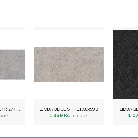
Z
IMBA LIGHT GREY STR 274,8x119,8
ZIMBA BEIGE STR 119,8x59,8
ZIMBA BL
1 339 Kč
1 0
89 Kč
1 849 Kč