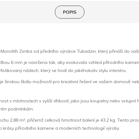
POPIS
Monolith Zimba od předního výrobce Tubadzin, který přináší do vašic
ťkou 6 mm je navržena tak, aby evokovala vzhled přírodního kamene
ikovaný nádech, který se hodí do jakéhokoliv stylu interiéru.
uje širokou škálu možností pro kreativní řešení ve vašem domově neb
nost v místnostech s vyšší vlhkostí, jako jsou koupelny nebo vstupn
stním podmínkám.
chu 2,88 m², přičemž celková hmotnost balení je 43,2 kg. Tento produkt 
aci krásy přírodního kamene a moderních technologií výroby.