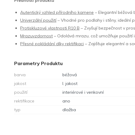
Přednosti produktu
Autentický vzhled přírodního kamene
– Elegantní béžová b
Univerzální použití
– Vhodné pro podlahy i stěny, ideální pr
Protiskluzové vlastnosti R10 B
– Zvyšují bezpečnost v prost
Mrazuvzdornost
– Odolává mrazu, což umožňuje použití i 
Přesné pokládání díky rektifikaci
– Zajišťuje elegantní a so
Parametry Produktu
barva
béžová
jakost
I. jakost
použití
interiérové i venkovní
rektifikace
ano
typ
dlažba