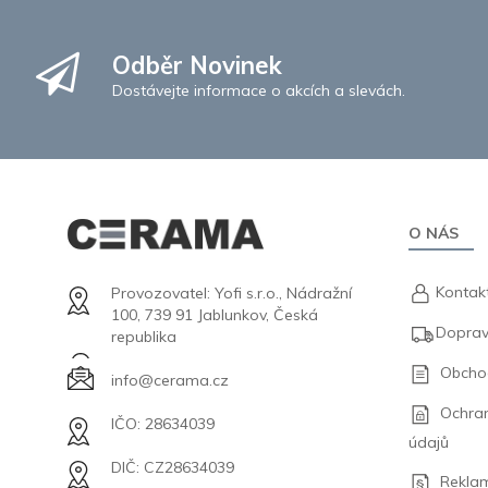
Odběr Novinek
Dostávejte informace o akcích a slevách.
O NÁS
Kontak
Provozovatel: Yofi s.r.o., Nádražní
100, 739 91 Jablunkov, Česká
Doprav
republika
Obcho
info@cerama.cz
Ochra
IČO: 28634039
údajů
DIČ: CZ28634039
Rekla