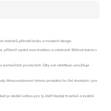
h interiérů přírodní krásu a moderní design.
, přičemž vyniká svou kvalitou a odolností. Béžová barva s
o komerčních prostorách. Díky své rektifikaci umožňuje
í haly. Mrazuvzdornost tohoto produktu ho činí vhodným i pro
je ideální volbou pro ty, kteří hledají trvanlivé a kvalitní