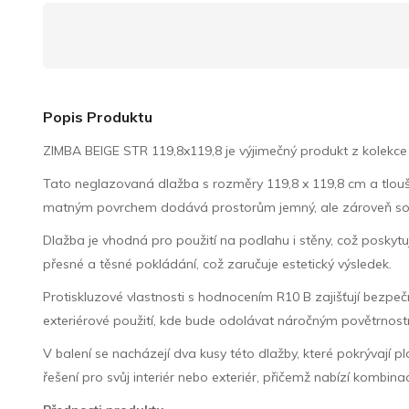
Popis Produktu
ZIMBA BEIGE STR 119,8x119,8 je výjimečný produkt z kolekce 
Tato neglazovaná dlažba s rozměry 119,8 x 119,8 cm a tlouš
matným povrchem dodává prostorům jemný, ale zároveň sofist
Dlažba je vhodná pro použití na podlahu i stěny, což poskyt
přesné a těsné pokládání, což zaručuje estetický výsledek.
Protiskluzové vlastnosti s hodnocením R10 B zajišťují bezpeč
exteriérové použití, kde bude odolávat náročným povětrno
V balení se nacházejí dva kusy této dlažby, které pokrývají plo
řešení pro svůj interiér nebo exteriér, přičemž nabízí kombin