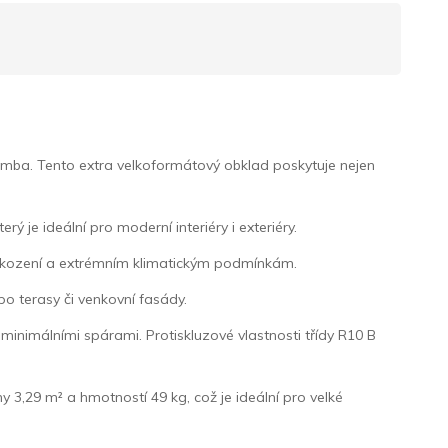
mba. Tento extra velkoformátový obklad poskytuje nejen
je ideální pro moderní interiéry i exteriéry.
oškození a extrémním klimatickým podmínkám.
po terasy či venkovní fasády.
inimálními spárami. Protiskluzové vlastnosti třídy R10 B
 3,29 m² a hmotností 49 kg, což je ideální pro velké