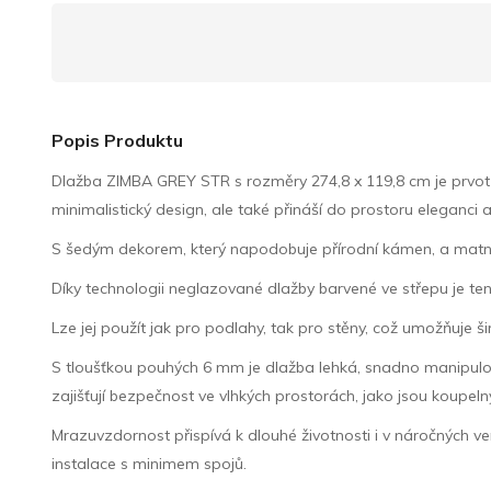
Popis Produktu
Dlažba ZIMBA GREY STR s rozměry 274,8 x 119,8 cm je prvot
minimalistický design, ale také přináší do prostoru eleganci a
S šedým dekorem, který napodobuje přírodní kámen, a matným p
Díky technologii neglazované dlažby barvené ve střepu je 
Lze jej použít jak pro podlahy, tak pro stěny, což umožňuje 
S tloušťkou pouhých 6 mm je dlažba lehká, snadno manipulov
zajišťují bezpečnost ve vlhkých prostorách, jako jsou koupeln
Mrazuvzdornost přispívá k dlouhé životnosti i v náročných ve
instalace s minimem spojů.