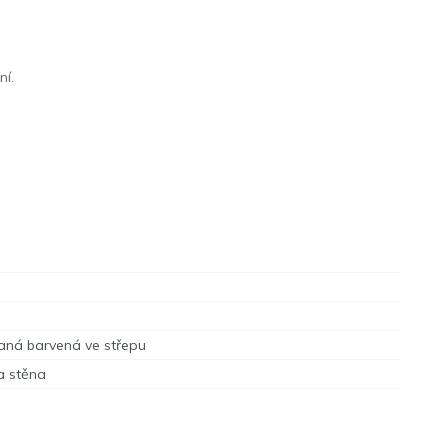
ní.
aná barvená ve střepu
a stěna