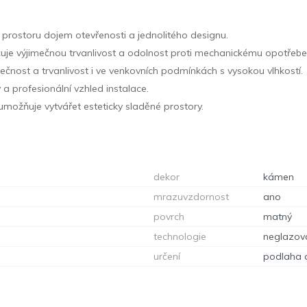
 prostoru dojem otevřenosti a jednolitého designu.
uje výjimečnou trvanlivost a odolnost proti mechanickému opotřebe
pečnost a trvanlivost i ve venkovních podmínkách s vysokou vlhkostí.
ý a profesionální vzhled instalace.
 umožňuje vytvářet esteticky sladěné prostory.
dekor
kámen
mrazuvzdornost
ano
povrch
matný
technologie
neglazov
určení
podlaha 