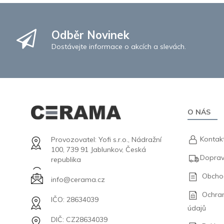
Odběr Novinek
Dostávejte informace o akcích a slevách.
O NÁS
Kontak
Provozovatel: Yofi s.r.o., Nádražní
100, 739 91 Jablunkov, Česká
Doprav
republika
Obcho
info@cerama.cz
Ochra
IČO: 28634039
údajů
DIČ: CZ28634039