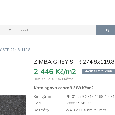
 STR 274,8x119,8
ZIMBA GREY STR 274,8x119,8
2 446 Kč/m2
NAŠE SLEVA -28%
Bez DPH 21%:
2 021 Kč/m2
Katalogová cena:
3 389 Kč/m2
Kód výrobku:
PP-01-279-2748-1198-1-054
EAN
5900199245389
Rozměry
274.8 x 119.8cm, tl:6mm