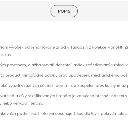
POPIS
řídní výrobek od renomované značky Tubadzin z kolekce Monolith Zi
 luxus.
ovrchem, dlažba vytváří decentní, avšak sofistikovaný vzhled, který 
tento produkt mimořádně odolný proti opotřebení, mechanickému p
široké využití v různých částech domu – od koupelen přes kuchyně až 
atelná a díky rektifikovaným hranám je zaručeno přesné usazení s m
y nebo venkovní terasy.
nkovních podmínkách. Balení obsahuje 1 kus dlažby s pokrytím plochy