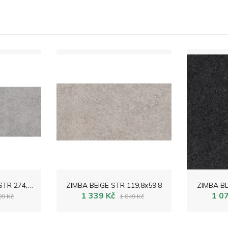
Z
IMBA LIGHT GREY STR 274,8x119,8
ZIMBA BEIGE STR 119,8x59,8
ZIMBA BL
1 339 Kč
1 0
89 Kč
1 849 Kč