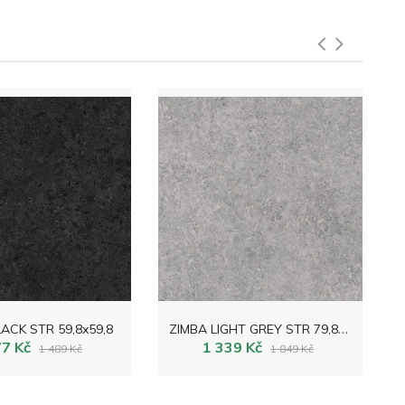
Z
IMBA LIGHT GREY STR 79,8x79,8
ACK STR 59,8x59,8
77 Kč
1 339 Kč
1 489 Kč
1 849 Kč