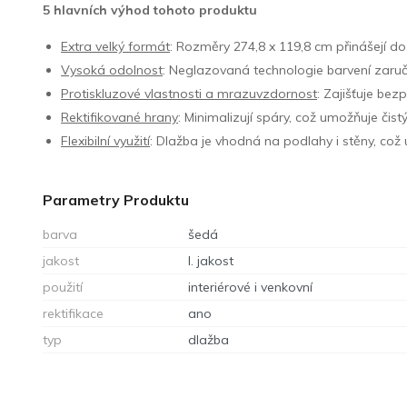
5 hlavních výhod tohoto produktu
Extra velký formát
: Rozměry 274,8 x 119,8 cm přinášejí do
Vysoká odolnost
: Neglazovaná technologie barvení zaruč
Protiskluzové vlastnosti a mrazuvzdornost
: Zajišťuje bez
Rektifikované hrany
: Minimalizují spáry, což umožňuje čist
Flexibilní využití
: Dlažba je vhodná na podlahy i stěny, což
Parametry Produktu
barva
šedá
jakost
I. jakost
použití
interiérové i venkovní
rektifikace
ano
typ
dlažba