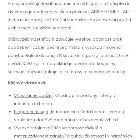
hrany umožňují dosáhnout minimálních spár, což přispívá k
čistému a jednotnému vzhledu povrchu. ABISSO GREY LAP
je mrazuvzdorný, což ho činí vhodným i pro venkovní použití
v oblastech s nízkými teplotami.
Otěruvzdornost třídy III zaručuje vysokou odolnost proti
opotřebení, což je ideální pro místa s vysokou frekvencí
pohybu. Balení obsahuje 8 kusů, které pokryjí plochu 1,6 m²
a váží 30,92 kg. Tento obklad je ideální pro koupelny,
kuchyně, obývací pokoje, ale i terasy a exteriérové plochy.
Klíčové vlastnosti:
Všestranné použití
: Vhodný pro podlahy i stěny, v
interiéru i exteriéru.
Elegantní design
: Jednobarevná šedá barva s jemnou
strukturou dodává moderní a sofistikovaný vzhled.
Vysoká odolnost
: Otěruvzdornost třídy III a
mrazuvzdornost zaručují dlouhou životnost i v náročných