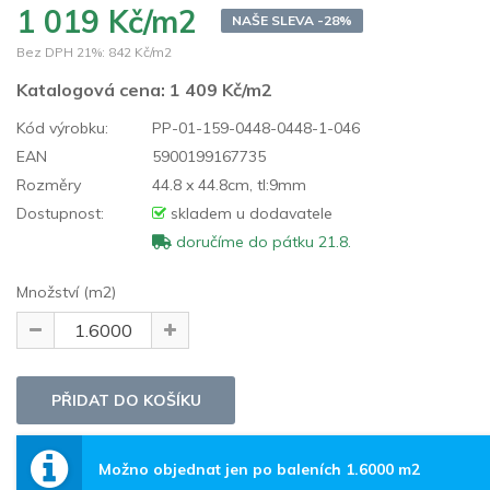
1 019 Kč/m2
NAŠE SLEVA -28%
Bez DPH 21%:
842 Kč/m2
Katalogová cena:
1 409 Kč/m2
Kód výrobku:
PP-01-159-0448-0448-1-046
EAN
5900199167735
Rozměry
44.8 x 44.8cm, tl:9mm
Dostupnost:
skladem u dodavatele
doručíme do pátku 21.8.
Množství (m2)
Možno objednat jen po baleních 1.6000 m2