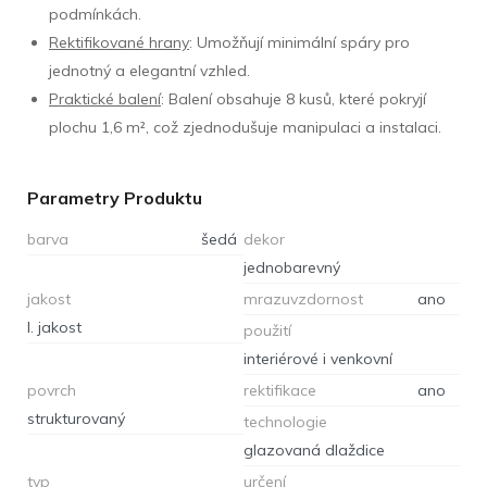
podmínkách.
Rektifikované hrany
: Umožňují minimální spáry pro
jednotný a elegantní vzhled.
Praktické balení
: Balení obsahuje 8 kusů, které pokryjí
plochu 1,6 m², což zjednodušuje manipulaci a instalaci.
Parametry Produktu
barva
šedá
dekor
jednobarevný
jakost
mrazuvzdornost
ano
I. jakost
použití
interiérové i venkovní
povrch
rektifikace
ano
strukturovaný
technologie
glazovaná dlaždice
typ
určení