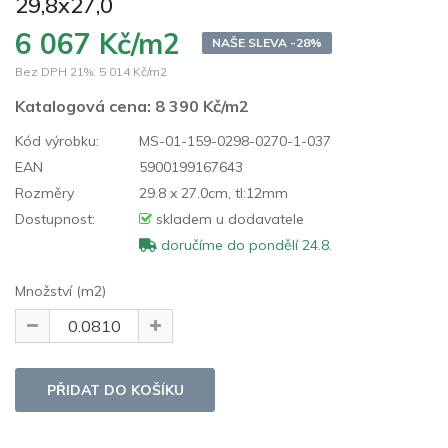
29,8x27,0
6 067 Kč/m2
NAŠE SLEVA -28%
Bez DPH 21%:
5 014 Kč/m2
Katalogová cena:
8 390 Kč/m2
Kód výrobku:
MS-01-159-0298-0270-1-037
EAN
5900199167643
Rozměry
29.8 x 27.0cm, tl:12mm
Dostupnost:
skladem u dodavatele
doručíme do pondělí 24.8.
Množství (m2)