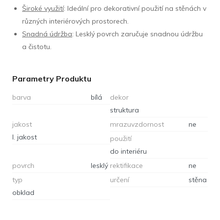
Široké využití
: Ideální pro dekorativní použití na stěnách v
různých interiérových prostorech.
Snadná údržba
: Lesklý povrch zaručuje snadnou údržbu
a čistotu.
Parametry Produktu
barva
bílá
dekor
struktura
jakost
mrazuvzdornost
ne
I. jakost
použití
do interiéru
povrch
lesklý
rektifikace
ne
typ
určení
stěna
obklad