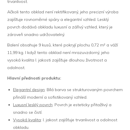
trvanlivost.
Ačkoli tento obklad není rektifikovaný, jeho precizní výroba
zajišťuje rovnoměrné spáry a elegantní vzhled. Lesklý
povrch dodává obkladu luxusní a zářivý vzhled, který je
zároveň snadno udržovatelný.
Balení obsahuje 9 kusů, které pokryjí plochu 0,72 m² a váží
11,99 kg. I když tento obklad není mrazuvzdorný, jeho
vysoká kvalita I. jakosti zajišťuje dlouhou životnost a
odolnost.
Hlavní přednosti produktu:
Elegantní design
: Bílá barva se strukturovaným povrchem
přináší moderní a sofistikovaný vzhled.
Luxusní lesklý povrch
: Povrch je esteticky přitažlivý a
snadno se čistí.
Vysoká kvalita
: I. jakost zajišťuje trvanlivost a odolnost
obkladu.