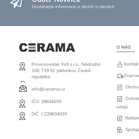
Dostávejte informace o akcích a slevách.
O NÁS
Kontak
Provozovatel: Yofi s.r.o., Nádražní
100, 739 91 Jablunkov, Česká
Doprav
republika
Obcho
info@cerama.cz
Ochra
IČO: 28634039
údajů
DIČ: CZ28634039
Rekla
Spolu