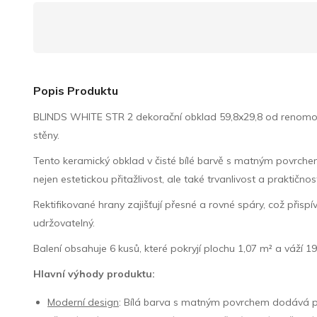
Popis Produktu
BLINDS WHITE STR 2 dekorační obklad 59,8x29,8 od renomované
stěny.
Tento keramický obklad v čisté bílé barvě s matným povrchem 
nejen estetickou přitažlivost, ale také trvanlivost a praktičnos
Rektifikované hrany zajišťují přesné a rovné spáry, což při
udržovatelný.
Balení obsahuje 6 kusů, které pokryjí plochu 1,07 m² a váží 19
Hlavní výhody produktu:
Moderní design
: Bílá barva s matným povrchem dodává pr