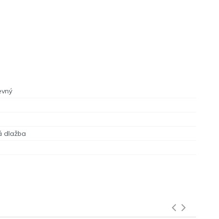
evný
á dlažba