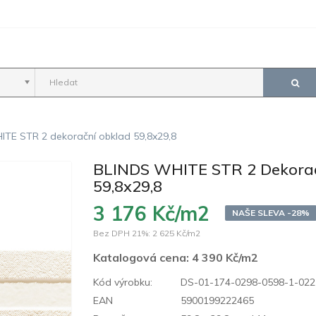
TE STR 2 dekorační obklad 59,8x29,8
BLINDS WHITE STR 2 Dekora
59,8x29,8
3 176 Kč/m2
NAŠE SLEVA -28%
Bez DPH 21%:
2 625 Kč/m2
Katalogová cena:
4 390 Kč/m2
Kód výrobku:
DS-01-174-0298-0598-1-022
EAN
5900199222465