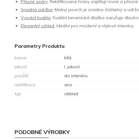
Přesné spáry
: Rektifikované hrany zajišťují rovné a přesn
Snadná údržba
: Matný povrch je snadno čistitelný a udržo
Vysoká kvalita
: Kvalitní keramická dlažba zaručuje dlouho
Elegantní vzhled
: Ideální pro moderní a stylové interiéry.
Parametry Produktu
barva
bílá
jakost
I. jakost
použití
do interiéru
rektifikace
ano
typ
obklad
PODOBNÉ VÝROBKY