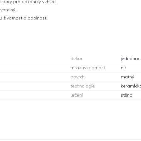
é spáry pro dokonalý vzhled.
vatelný.
u životnost a odolnost.
dekor
jednobar
mrazuvzdornost
ne
povrch
matný
technologie
keramick
určení
stěna