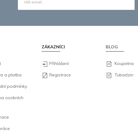
ZÁKAZNÍCI
BLOG
t
Přihlášení
Koupelna
a a platba
Registrace
Tubadzin
dní podmínky
na osobních
mace
práce