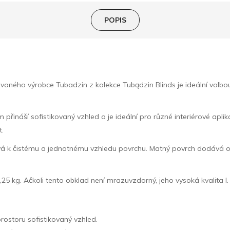
POPIS
ho výrobce Tubadzin z kolekce Tubądzin Blinds je ideální volbou pr
přináší sofistikovaný vzhled a je ideální pro různé interiérové apli
t.
spívá k čistému a jednotnému vzhledu povrchu. Matný povrch dodává 
,25 kg. Ačkoli tento obklad není mrazuvzdorný, jeho vysoká kvalita I.
ostoru sofistikovaný vzhled.