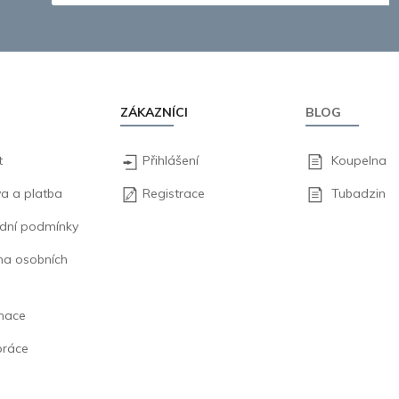
ZÁKAZNÍCI
BLOG
t
Přihlášení
Koupelna
a a platba
Registrace
Tubadzin
dní podmínky
na osobních
mace
práce