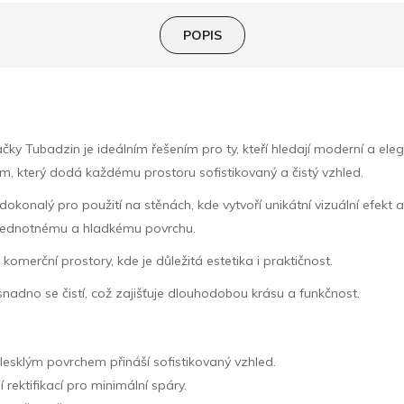
POPIS
ubadzin je ideálním řešením pro ty, kteří hledají moderní a elegan
em, který dodá každému prostoru sofistikovaný a čistý vzhled.
konalý pro použití na stěnách, kde vytvoří unikátní vizuální efekt a 
k jednotnému a hladkému povrchu.
omerční prostory, kde je důležitá estetika i praktičnost.
adno se čistí, což zajišťuje dlouhodobou krásu a funkčnost.
 lesklým povrchem přináší sofistikovaný vzhled.
 rektifikací pro minimální spáry.