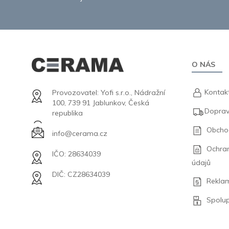
O NÁS
Kontak
Provozovatel: Yofi s.r.o., Nádražní
100, 739 91 Jablunkov, Česká
Doprav
republika
Obcho
info@cerama.cz
Ochra
IČO: 28634039
údajů
DIČ: CZ28634039
Rekla
Spolu