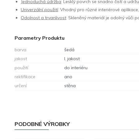
Jednoduchá údržba
: Lesklý povrch se snadno čistí a udržuj
Univerzální použití
: Vhodný pro různé interiérové aplikace
Odolnost a trvanlivost
: Skleněný materiál je odolný vůči
Parametry Produktu
barva
šedá
jakost
I. jakost
použití
do interiéru
rektifikace
ano
určení
stěna
PODOBNÉ VÝROBKY