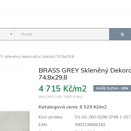
 skleněný dekorační obklad 74,8x29,8
BRASS GREY Skleněný Dekora
74,8x29,8
4 715 Kč/m2
NAŠE SLEVA -28%
Bez DPH 21%:
3 897 Kč/m2
Katalogová cena:
6 529 Kč/m2
Kód výrobku:
DS-01-260-0298-0748-1-017
EAN
5903238046183