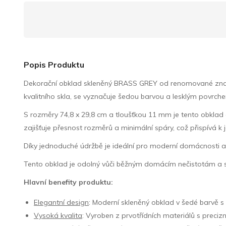
Popis Produktu
Dekorační obklad skleněný BRASS GREY od renomované značky T
kvalitního skla, se vyznačuje šedou barvou a lesklým povrch
S rozměry 74,8 x 29,8 cm a tloušťkou 11 mm je tento obklad do
zajišťuje přesnost rozměrů a minimální spáry, což přispívá 
Díky jednoduché údržbě je ideální pro moderní domácnosti a k
Tento obklad je odolný vůči běžným domácím nečistotám a sn
Hlavní benefity produktu:
Elegantní design
: Moderní skleněný obklad v šedé barvě s
Vysoká kvalita
: Vyroben z prvotřídních materiálů s precizní