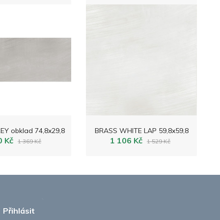
Y obklad 74,8x29,8
BRASS WHITE LAP 59,8x59,8
0 Kč
1 106 Kč
1 369 Kč
1 529 Kč
Přihlásit