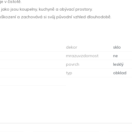
e v čistotě.
, jako jsou koupelny, kuchyně a obývací prostory.
 poškození a zachovává si svůj původní vzhled dlouhodobě.
dekor
sklo
mrazuvzdornost
ne
povrch
lesklý
typ
obklad