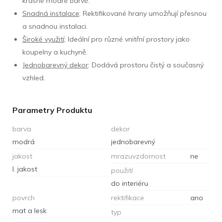
krásné modré barvě.
Snadná instalace
: Rektifikované hrany umožňují přesnou
a snadnou instalaci.
Široké využití
: Ideální pro různé vnitřní prostory jako
koupelny a kuchyně.
Jednobarevný dekor
: Dodává prostoru čistý a současný
vzhled.
Parametry Produktu
barva
dekor
modrá
jednobarevný
jakost
mrazuvzdornost
ne
I. jakost
použití
do interiéru
povrch
rektifikace
ano
mat a lesk
typ