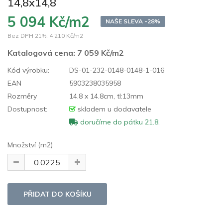
14,8x14,8
5 094 Kč/m2
NAŠE SLEVA -28%
Bez DPH 21%:
4 210 Kč/m2
Katalogová cena:
7 059 Kč/m2
Kód výrobku:
DS-01-232-0148-0148-1-016
EAN
5903238035958
Rozměry
14.8 x 14.8cm, tl:13mm
Dostupnost:
skladem u dodavatele
doručíme do pátku 21.8.
Množství (m2)