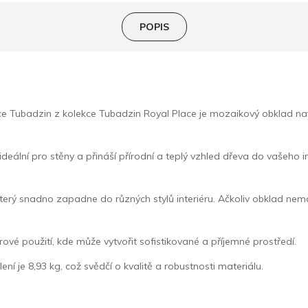
POPIS
badzin z kolekce Tubadzin Royal Place je mozaikový obklad navrže
eální pro stěny a přináší přírodní a teplý vzhled dřeva do vašeho in
rý snadno zapadne do různých stylů interiéru. Ačkoliv obklad nemá 
rové použití, kde může vytvořit sofistikované a příjemné prostředí.
ní je 8,93 kg, což svědčí o kvalitě a robustnosti materiálu.