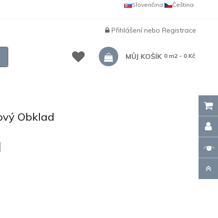
Slovenčina
Čeština
Přihlášení
nebo
Registrace
MŮJ KOŠÍK
0 m2 - 0 Kč
vý Obklad
9