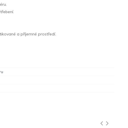
éru.
třebení.
stikované a příjemné prostředí.
ru