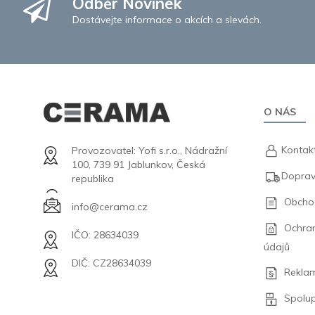
Odběr Novinek
Dostávejte informace o akcích a slevách.
O NÁS
Kontak
Provozovatel: Yofi s.r.o., Nádražní
100, 739 91 Jablunkov, Česká
Doprav
republika
Obcho
info@cerama.cz
Ochra
IČO: 28634039
údajů
DIČ: CZ28634039
Rekla
Spolu