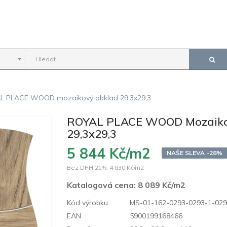
L PLACE WOOD mozaikový obklad 29,3x29,3
ROYAL PLACE WOOD Mozaiko
29,3x29,3
5 844 Kč/m2
NAŠE SLEVA -28%
Bez DPH 21%:
4 830 Kč/m2
Katalogová cena:
8 089 Kč/m2
Kód výrobku:
MS-01-162-0293-0293-1-02
EAN
5900199168466