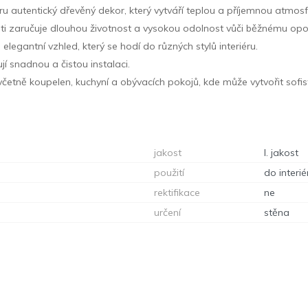
éru autentický dřevěný dekor, který vytváří teplou a příjemnou atmosf
sti zaručuje dlouhou životnost a vysokou odolnost vůči běžnému opo
egantní vzhled, který se hodí do různých stylů interiéru.
ují snadnou a čistou instalaci.
u, včetně koupelen, kuchyní a obývacích pokojů, kde může vytvořit sofi
jakost
I. jakost
použití
do interié
rektifikace
ne
určení
stěna