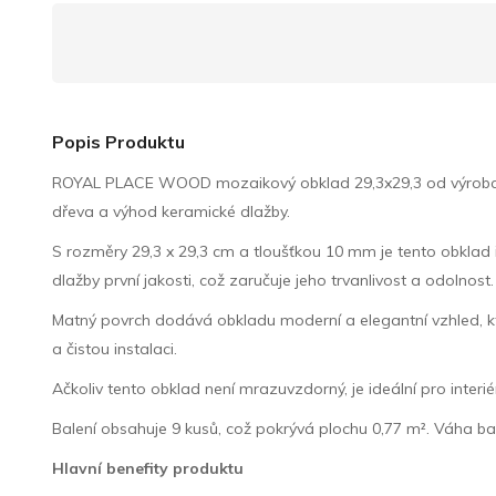
Popis Produktu
ROYAL PLACE WOOD mozaikový obklad 29,3x29,3 od výrobce Tu
dřeva a výhod keramické dlažby.
S rozměry 29,3 x 29,3 cm a tloušťkou 10 mm je tento obklad id
dlažby první jakosti, což zaručuje jeho trvanlivost a odolnost.
Matný povrch dodává obkladu moderní a elegantní vzhled, kte
a čistou instalaci.
Ačkoliv tento obklad není mrazuvzdorný, je ideální pro interié
Balení obsahuje 9 kusů, což pokrývá plochu 0,77 m². Váha bale
Hlavní benefity produktu