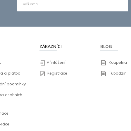
ZÁKAZNÍCI
BLOG
t
Přihlášení
Koupelna
a a platba
Registrace
Tubadzin
dní podmínky
na osobních
mace
práce