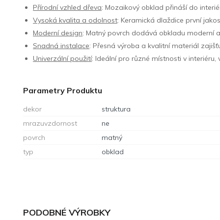
Přírodní vzhled dřeva
: Mozaikový obklad přináší do interi
Vysoká kvalita a odolnost
: Keramická dlaždice první jako
Moderní design
: Matný povrch dodává obkladu moderní a el
Snadná instalace
: Přesná výroba a kvalitní materiál zajišť
Univerzální použití
: Ideální pro různé místnosti v interiér
Parametry Produktu
dekor
struktura
mrazuvzdornost
ne
povrch
matný
typ
obklad
PODOBNÉ VÝROBKY