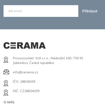
Přihlásit
Provozovatel: Yofi s.r.o., Nádražní 100, 739 91
Jablunkov, Česká republika
info@cerama.cz
IČO: 28634039
DIČ: CZ28634039
O NÁS