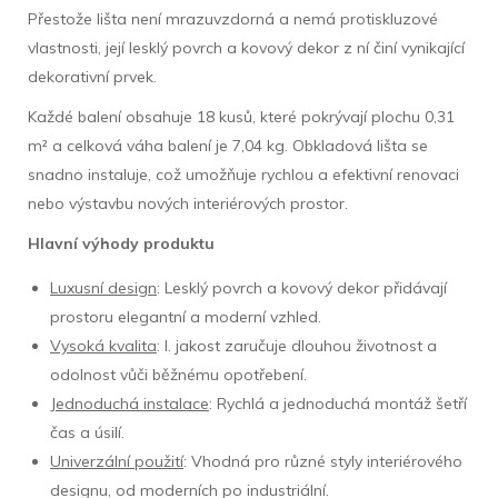
Přestože lišta není mrazuvzdorná a nemá protiskluzové
vlastnosti, její lesklý povrch a kovový dekor z ní činí vynikající
dekorativní prvek.
Každé balení obsahuje 18 kusů, které pokrývají plochu 0,31
m² a celková váha balení je 7,04 kg. Obkladová lišta se
snadno instaluje, což umožňuje rychlou a efektivní renovaci
nebo výstavbu nových interiérových prostor.
Hlavní výhody produktu
Luxusní design
: Lesklý povrch a kovový dekor přidávají
prostoru elegantní a moderní vzhled.
Vysoká kvalita
: I. jakost zaručuje dlouhou životnost a
odolnost vůči běžnému opotřebení.
Jednoduchá instalace
: Rychlá a jednoduchá montáž šetří
čas a úsilí.
Univerzální použití
: Vhodná pro různé styly interiérového
designu, od moderních po industriální.