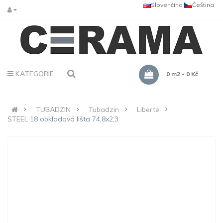
Slovenčina
Čeština
KATEGORIE
0 m2 - 0 Kč
TUBADZIN
Tubadzin
Liberte
STEEL 18 obkladová lišta 74,8x2,3