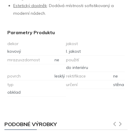
Estetický doplněk
: Dodává místnosti sofistikovaný a
moderní nádech.
Parametry Produktu
dekor
jakost
kovový
I. jakost
mrazuvzdornost
ne
použití
do interiéru
povrch
lesklý
rektifikace
ne
typ
určení
stěna
obklad
PODOBNÉ VÝROBKY