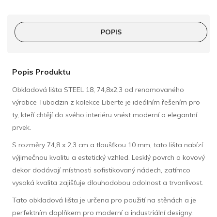
POPIS
Popis Produktu
Obkladová lišta STEEL 18, 74,8x2,3 od renomovaného
výrobce Tubadzin z kolekce Liberte je ideálním řešením pro
ty, kteří chtějí do svého interiéru vnést moderní a elegantní
prvek.
S rozměry 74,8 x 2,3 cm a tloušťkou 10 mm, tato lišta nabízí
výjimečnou kvalitu a estetický vzhled. Lesklý povrch a kovový
dekor dodávají místnosti sofistikovaný nádech, zatímco
vysoká kvalita zajišťuje dlouhodobou odolnost a trvanlivost.
Tato obkladová lišta je určena pro použití na stěnách a je
perfektním doplňkem pro moderní a industriální designy.