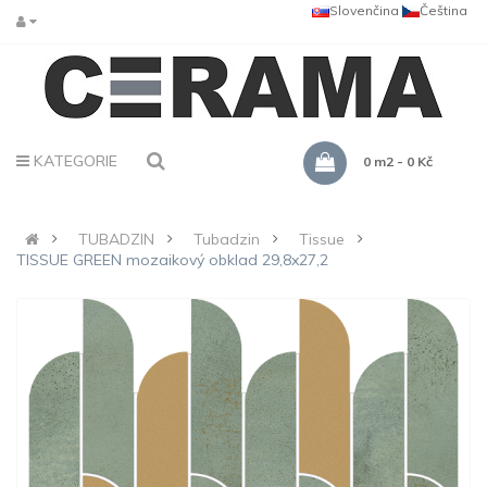
Slovenčina
Čeština
KATEGORIE
0 m2 - 0 Kč
TUBADZIN
Tubadzin
Tissue
TISSUE GREEN mozaikový obklad 29,8x27,2