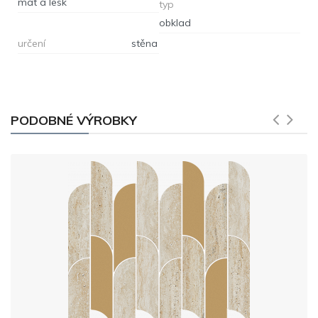
mat a lesk
typ
obklad
určení
stěna
PODOBNÉ VÝROBKY