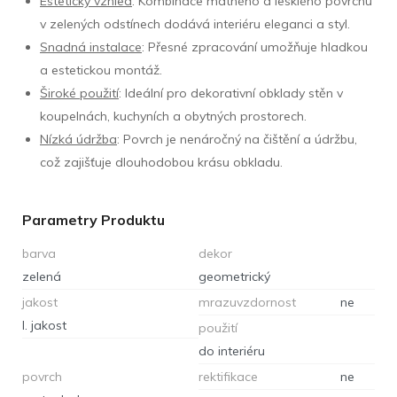
Estetický vzhled
: Kombinace matného a lesklého povrchu
v zelených odstínech dodává interiéru eleganci a styl.
Snadná instalace
: Přesné zpracování umožňuje hladkou
a estetickou montáž.
Široké použití
: Ideální pro dekorativní obklady stěn v
koupelnách, kuchyních a obytných prostorech.
Nízká údržba
: Povrch je nenáročný na čištění a údržbu,
což zajišťuje dlouhodobou krásu obkladu.
Parametry Produktu
barva
dekor
zelená
geometrický
jakost
mrazuvzdornost
ne
I. jakost
použití
do interiéru
povrch
rektifikace
ne