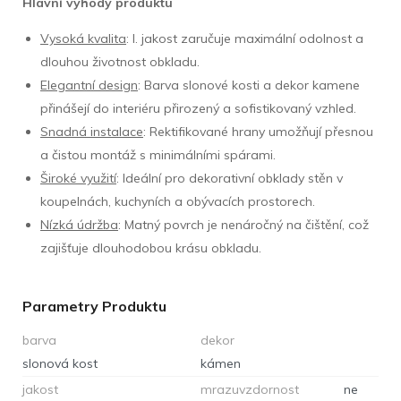
Hlavní výhody produktu
Vysoká kvalita
: I. jakost zaručuje maximální odolnost a
dlouhou životnost obkladu.
Elegantní design
: Barva slonové kosti a dekor kamene
přinášejí do interiéru přirozený a sofistikovaný vzhled.
Snadná instalace
: Rektifikované hrany umožňují přesnou
a čistou montáž s minimálními spárami.
Široké využití
: Ideální pro dekorativní obklady stěn v
koupelnách, kuchyních a obývacích prostorech.
Nízká údržba
: Matný povrch je nenáročný na čištění, což
zajišťuje dlouhodobou krásu obkladu.
Parametry Produktu
barva
dekor
slonová kost
kámen
jakost
mrazuvzdornost
ne