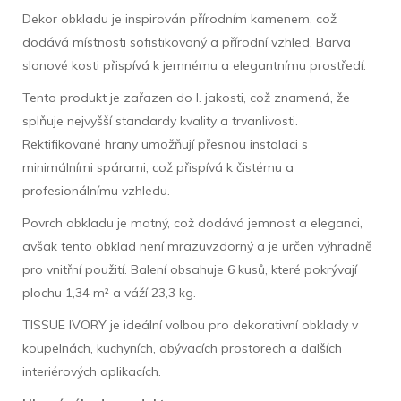
Dekor obkladu je inspirován přírodním kamenem, což
dodává místnosti sofistikovaný a přírodní vzhled. Barva
slonové kosti přispívá k jemnému a elegantnímu prostředí.
Tento produkt je zařazen do I. jakosti, což znamená, že
splňuje nejvyšší standardy kvality a trvanlivosti.
Rektifikované hrany umožňují přesnou instalaci s
minimálními spárami, což přispívá k čistému a
profesionálnímu vzhledu.
Povrch obkladu je matný, což dodává jemnost a eleganci,
avšak tento obklad není mrazuvzdorný a je určen výhradně
pro vnitřní použití. Balení obsahuje 6 kusů, které pokrývají
plochu 1,34 m² a váží 23,3 kg.
TISSUE IVORY je ideální volbou pro dekorativní obklady v
koupelnách, kuchyních, obývacích prostorech a dalších
interiérových aplikacích.