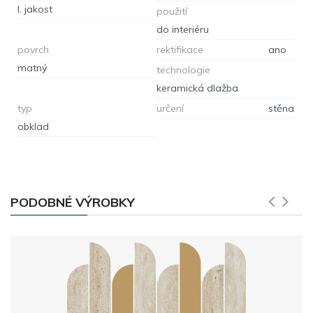
I. jakost
použití
do interiéru
povrch
rektifikace
ano
matný
technologie
keramická dlažba
typ
určení
stěna
obklad
PODOBNÉ VÝROBKY