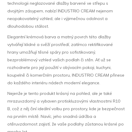
technologii neglazované dlažby barvené ve střepu s
dvojitým zásypem, nabízí INDUSTRIO CREAM nejenom
neopakovatelný vzhled, ale i výjimečnou odolnost a
dlouhodobou stálost.
Elegantní krémová barva a matný povrch této dlažby
vytvářejí klidné a svěží prostředí, zatímco rektifikované
hrany umožňují těsné spáry pro sofistikovaný,
bezproblémový vzhled vašich podlah či stěn. Ať už se
rozhodnete pro její použití v obývacím pokoji, kuchyni,
koupelně či komerčním prostoru, INDUSTRIO CREAM přinese
do každého interiéru nádech moderní elegance.
Nejenže je tento produkt krásný na pohled, ale je také
mrazuvzdorný a vybaven protiskluzovými vlastnostmi R10
B, což z něj činí ideální volbu pro prostory, kde je bezpečnost
na prvním místě. Navíc, jeho snadná údržba a
otěruvzdornost zajistí, že vaše podlahy zůstanou krásné po
mnoho let.