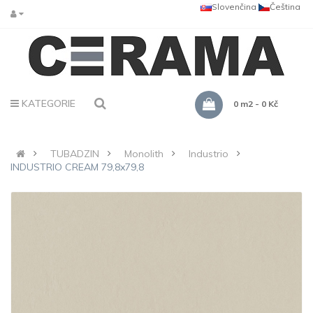
Slovenčina
Čeština
KATEGORIE
0 m2 - 0 Kč
TUBADZIN
Monolith
Industrio
INDUSTRIO CREAM 79,8x79,8