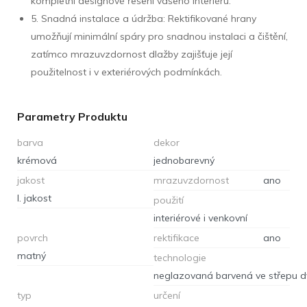
kompletní designové řešení vašeho interiéru.
5. Snadná instalace a údržba: Rektifikované hrany
umožňují minimální spáry pro snadnou instalaci a čištění,
zatímco mrazuvzdornost dlažby zajišťuje její
použitelnost i v exteriérových podmínkách.
Parametry Produktu
barva
dekor
krémová
jednobarevný
jakost
mrazuvzdornost
ano
I. jakost
použití
interiérové i venkovní
povrch
rektifikace
ano
matný
technologie
typ
určení