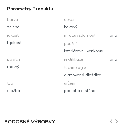
Parametry Produktu
barva
dekor
zelená
kovový
jakost
mrazuvzdornost
ano
I. jakost
použití
interiérové i venkovní
povrch
rektifikace
ano
matný
technologie
glazovaná dlaždice
typ
určení
dlažba
podlaha a stěna
PODOBNÉ VÝROBKY