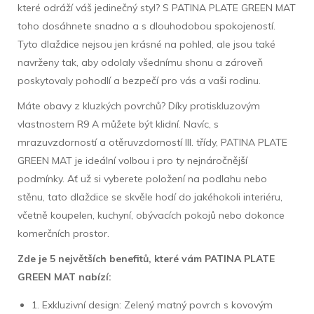
které odráží váš jedinečný styl? S PATINA PLATE GREEN MAT
toho dosáhnete snadno a s dlouhodobou spokojeností.
Tyto dlaždice nejsou jen krásné na pohled, ale jsou také
navrženy tak, aby odolaly všednímu shonu a zároveň
poskytovaly pohodlí a bezpečí pro vás a vaši rodinu.
Máte obavy z kluzkých povrchů? Díky protiskluzovým
vlastnostem R9 A můžete být klidní. Navíc, s
mrazuvzdorností a otěruvzdorností III. třídy, PATINA PLATE
GREEN MAT je ideální volbou i pro ty nejnáročnější
podmínky. Ať už si vyberete položení na podlahu nebo
stěnu, tato dlaždice se skvěle hodí do jakéhokoli interiéru,
včetně koupelen, kuchyní, obývacích pokojů nebo dokonce
komerčních prostor.
Zde je 5 největších benefitů, které vám PATINA PLATE
GREEN MAT nabízí:
1. Exkluzivní design: Zelený matný povrch s kovovým