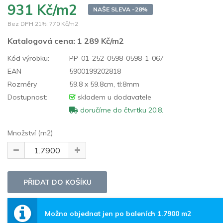
931 Kč/m2
NAŠE SLEVA -28%
Bez DPH 21%:
770 Kč/m2
Katalogová cena:
1 289 Kč/m2
Kód výrobku:
PP-01-252-0598-0598-1-067
EAN
5900199202818
Rozměry
59.8 x 59.8cm, tl:8mm
Dostupnost:
skladem u dodavatele
doručíme do čtvrtku 20.8.
Množství (m2)
Možno objednat jen po baleních 1.7900 m2