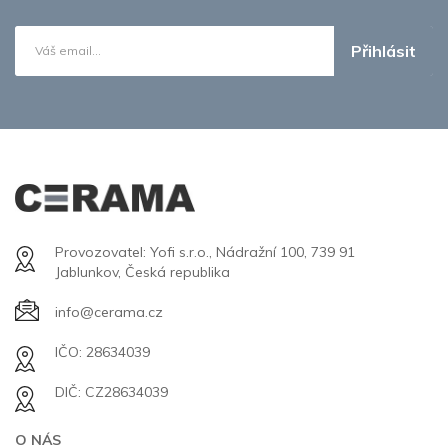
Přihlásit
Provozovatel: Yofi s.r.o., Nádražní 100, 739 91
Jablunkov, Česká republika
info@cerama.cz
IČO: 28634039
DIČ: CZ28634039
O NÁS