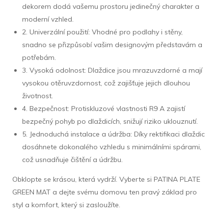
dekorem dodá vašemu prostoru jedinečný charakter a
moderní vzhled.
2. Univerzální použití: Vhodné pro podlahy i stěny,
snadno se přizpůsobí vašim designovým představám a
potřebám.
3. Vysoká odolnost: Dlaždice jsou mrazuvzdorné a mají
vysokou otěruvzdornost, což zajišťuje jejich dlouhou
životnost.
4. Bezpečnost: Protiskluzové vlastnosti R9 A zajistí
bezpečný pohyb po dlaždicích, snižují riziko uklouznutí.
5. Jednoduchá instalace a údržba: Díky rektifikaci dlaždic
dosáhnete dokonalého vzhledu s minimálními spárami,
což usnadňuje čištění a údržbu.
Obklopte se krásou, která vydrží. Vyberte si PATINA PLATE
GREEN MAT a dejte svému domovu ten pravý základ pro
styl a komfort, který si zasloužíte.