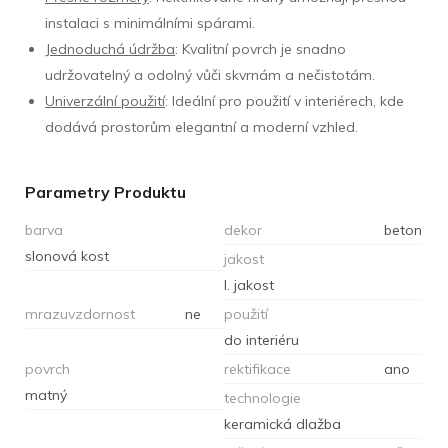
instalaci s minimálními spárami.
Jednoduchá údržba
: Kvalitní povrch je snadno
udržovatelný a odolný vůči skvrnám a nečistotám.
Univerzální použití
: Ideální pro použití v interiérech, kde
dodává prostorům elegantní a moderní vzhled.
Parametry Produktu
barva
dekor
beton
slonová kost
jakost
I. jakost
mrazuvzdornost
ne
použití
do interiéru
povrch
rektifikace
ano
matný
technologie
keramická dlažba