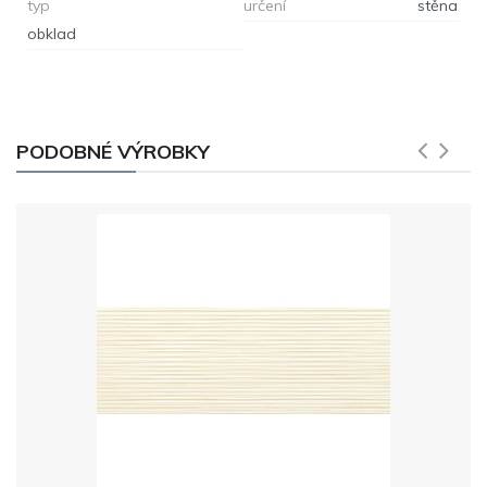
typ
určení
stěna
obklad
PODOBNÉ VÝROBKY