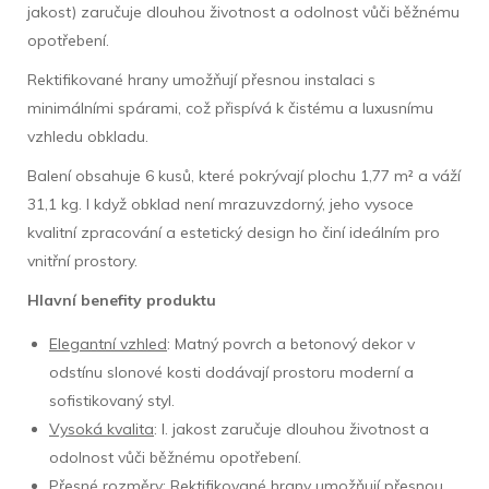
jakost) zaručuje dlouhou životnost a odolnost vůči běžnému
opotřebení.
Rektifikované hrany umožňují přesnou instalaci s
minimálními spárami, což přispívá k čistému a luxusnímu
vzhledu obkladu.
Balení obsahuje 6 kusů, které pokrývají plochu 1,77 m² a váží
31,1 kg. I když obklad není mrazuvzdorný, jeho vysoce
kvalitní zpracování a estetický design ho činí ideálním pro
vnitřní prostory.
Hlavní benefity produktu
Elegantní vzhled
: Matný povrch a betonový dekor v
odstínu slonové kosti dodávají prostoru moderní a
sofistikovaný styl.
Vysoká kvalita
: I. jakost zaručuje dlouhou životnost a
odolnost vůči běžnému opotřebení.
Přesné rozměry
: Rektifikované hrany umožňují přesnou