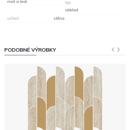
mat a lesk
typ
obklad
určení
stěna
PODOBNÉ VÝROBKY