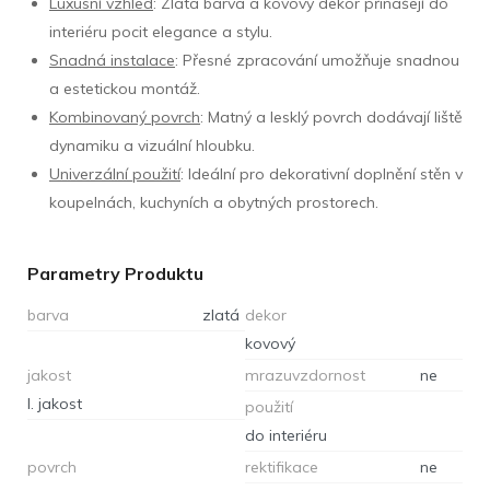
Luxusní vzhled
: Zlatá barva a kovový dekor přinášejí do
interiéru pocit elegance a stylu.
Snadná instalace
: Přesné zpracování umožňuje snadnou
a estetickou montáž.
Kombinovaný povrch
: Matný a lesklý povrch dodávají liště
dynamiku a vizuální hloubku.
Univerzální použití
: Ideální pro dekorativní doplnění stěn v
koupelnách, kuchyních a obytných prostorech.
Parametry Produktu
barva
zlatá
dekor
kovový
jakost
mrazuvzdornost
ne
I. jakost
použití
do interiéru
povrch
rektifikace
ne