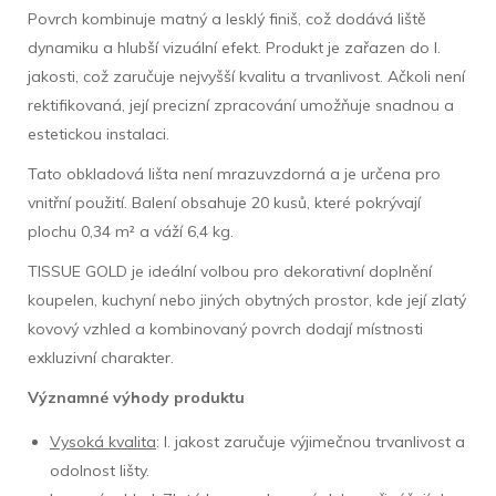
Povrch kombinuje matný a lesklý finiš, což dodává liště
dynamiku a hlubší vizuální efekt. Produkt je zařazen do I.
jakosti, což zaručuje nejvyšší kvalitu a trvanlivost. Ačkoli není
rektifikovaná, její precizní zpracování umožňuje snadnou a
estetickou instalaci.
Tato obkladová lišta není mrazuvzdorná a je určena pro
vnitřní použití. Balení obsahuje 20 kusů, které pokrývají
plochu 0,34 m² a váží 6,4 kg.
TISSUE GOLD je ideální volbou pro dekorativní doplnění
koupelen, kuchyní nebo jiných obytných prostor, kde její zlatý
kovový vzhled a kombinovaný povrch dodají místnosti
exkluzivní charakter.
Významné výhody produktu
Vysoká kvalita
: I. jakost zaručuje výjimečnou trvanlivost a
odolnost lišty.