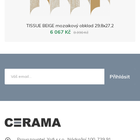
TISSUE BEIGE mozaikový obklad 29,8x27,2
6 067 Kč
8 390 Kč
Přihlásit
Provozovatel: Yofi s.r.o., Nádražní 100, 739 91