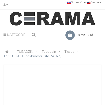
Slovenčina
Čeština
KATEGORIE
0 m2 - 0 Kč
TUBADZIN
Tubadzin
Tissue
TISSUE GOLD obkladová lišta 74,8x2,3