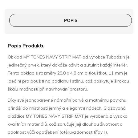
POPIS
Popis Produktu
Obklad MY TONES NAVY STRIP MAT od výrobce Tubadzin je
jedinečný prvek, který dokáže oživit a zútulnit každý interiér.
Tento obklad s rozměry 29,8 x 4,8 cm a tloušťkou 11 mm je
ideální pro použití na podlahu i stěnu, což poskytuje širokou
škálu možností při navrhování prostoru.
Díky své jednobarevné námořní barvě a matnému povrchu
přináší do místnosti jemný a elegantní nádech. Glazovaná
dlaždice MY TONES NAVY STRIP MAT je vyrobena z vysoko
kvalitních materiálů, což zaručuje její dlouhou životnost a
odolnost vůči opotřebení (otěruvzdornost třídy II).