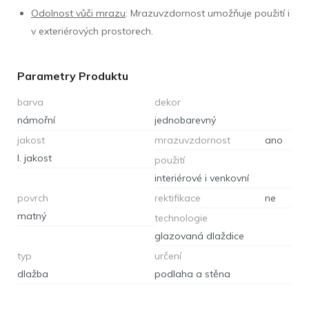
Odolnost vůči mrazu
: Mrazuvzdornost umožňuje použití i
v exteriérových prostorech.
Parametry Produktu
barva
dekor
námořní
jednobarevný
jakost
mrazuvzdornost
ano
I. jakost
použití
interiérové i venkovní
povrch
rektifikace
ne
matný
technologie
glazovaná dlaždice
typ
určení
dlažba
podlaha a stěna