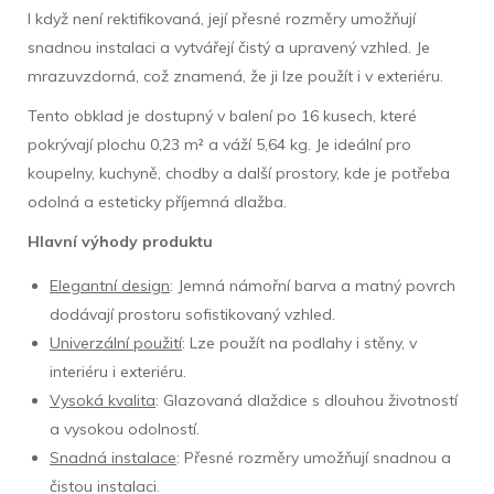
I když není rektifikovaná, její přesné rozměry umožňují
snadnou instalaci a vytvářejí čistý a upravený vzhled. Je
mrazuvzdorná, což znamená, že ji lze použít i v exteriéru.
Tento obklad je dostupný v balení po 16 kusech, které
pokrývají plochu 0,23 m² a váží 5,64 kg. Je ideální pro
koupelny, kuchyně, chodby a další prostory, kde je potřeba
odolná a esteticky příjemná dlažba.
Hlavní výhody produktu
Elegantní design
: Jemná námořní barva a matný povrch
dodávají prostoru sofistikovaný vzhled.
Univerzální použití
: Lze použít na podlahy i stěny, v
interiéru i exteriéru.
Vysoká kvalita
: Glazovaná dlaždice s dlouhou životností
a vysokou odolností.
Snadná instalace
: Přesné rozměry umožňují snadnou a
čistou instalaci.